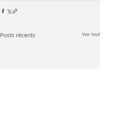
Posts récents
Voir tout
AG LA CLE DES VILLAG
JUILLET 2019 à 20H00