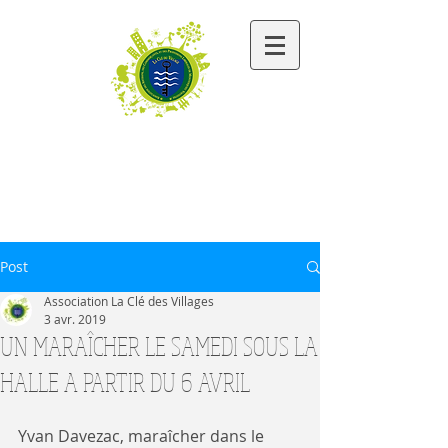
Les Commerçants - Artisans -
Activités libérales - Entrepreneurs de
Montesquieu-Volvestre
Post
Association La Clé des Villages
3 avr. 2019
UN MARAÎCHER LE SAMEDI SOUS LA
HALLE A PARTIR DU 6 AVRIL
Yvan Davezac, maraîcher dans le 